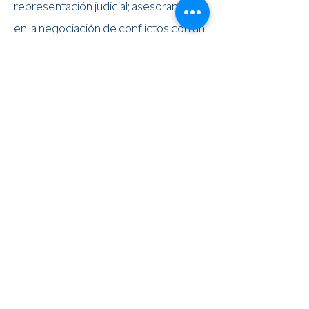
representación judicial; asesoramos
en la negociación de conflictos con un
enfoque estratégico, buscando
siempre soluciones creativas que
generen valor para nuestros clientes.
Negociación de conflictos || Litigios
civiles || Arbitrajes Nacionales ||
Arbitrajes Internacionales ||
Procedimientos Administrativos
Sancionatorios
Atrás
Siguiente